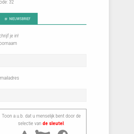
ode: 32
NIEUWSBRIEF
hrijf je in!
oornaam
-mailadres
Toon a.u.b. dat u menselijk bent door de
selectie van
de sleutel
.